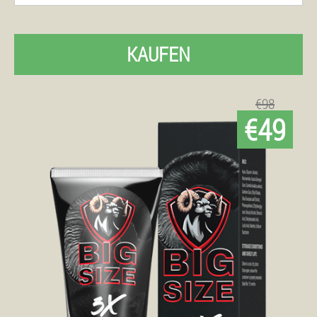
KAUFEN
€98
€49