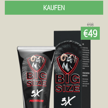
KAUFEN
€98
€49