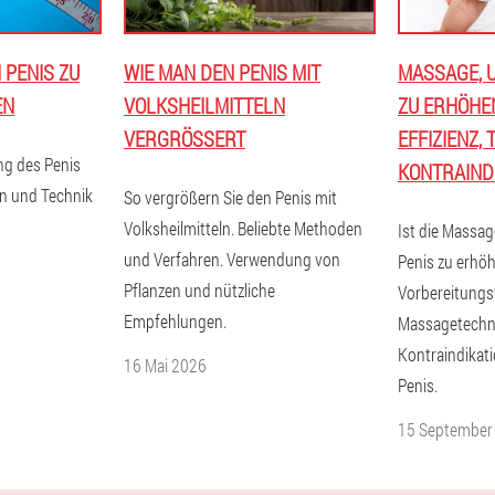
 PENIS ZU
WIE MAN DEN PENIS MIT
MASSAGE, U
EN
VOLKSHEILMITTELN
ZU ERHÖHEN
VERGRÖSSERT
EFFIZIENZ,
g des Penis
KONTRAIND
n und Technik
So vergrößern Sie den Penis mit
Volksheilmitteln. Beliebte Methoden
Ist die Massa
und Verfahren. Verwendung von
Penis zu erhö
Pflanzen und nützliche
Vorbereitungs
Empfehlungen.
Massagetechni
Kontraindikat
16 Mai 2026
Penis.
15 September