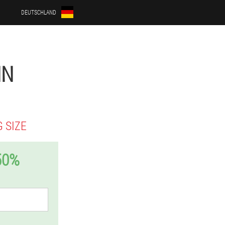
DEUTSCHLAND
NN
 SIZE
50%