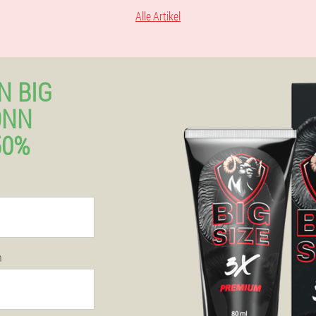
Alle Artikel
N BIG
ONN
50%
n