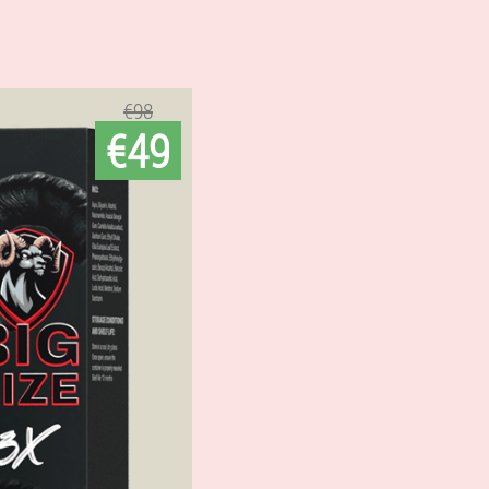
€98
€49