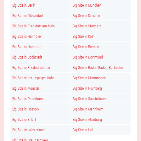
Big Size in Berlin
Big Size in München
Big Size in Düsseldorf
Big Size in Dresden
Big Size in Frankfurt am Main
Big Size in Stuttgart
Big Size in Hannover
Big Size in Köln
Big Size in Hamburg
Big Size in Bremen
Big Size in Cochstedt
Big Size in Dortmund
Big Size in Friedrichshafen
Big Size in Baden-Baden, Karlsruhe
Big Size in der Leipziger Halle
Big Size in Memmingen
Big Size in Münster
Big Size in Nürnberg
Big Size in Paderborn
Big Size in Saarbrücken
Big Size in Rostock
Big Size in Mannheim
Big Size in Erfurt
Big Size in Altenburg
Big Size im Westerland
Big Size in Hof
Big Size in Braunschweig