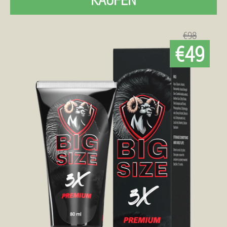
€98
€49