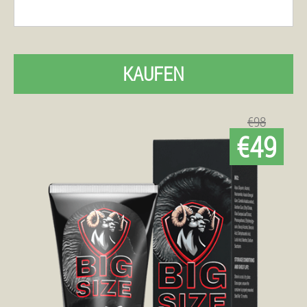
KAUFEN
€98
€49