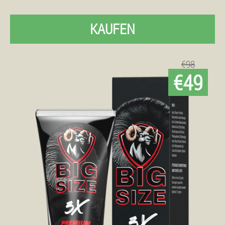
KAUFEN
€98
€49