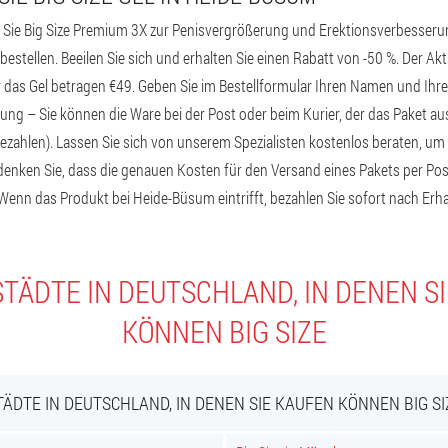
ie Big Size Premium 3X zur Penisvergrößerung und Erektionsverbesserung 
estellen. Beeilen Sie sich und erhalten Sie einen Rabatt von -50 %. Der Akt
r das Gel betragen €49. Geben Sie im Bestellformular Ihren Namen und Ihr
ung – Sie können die Ware bei der Post oder beim Kurier, der das Paket ausl
hlen). Lassen Sie sich von unserem Spezialisten kostenlos beraten, um d
edenken Sie, dass die genauen Kosten für den Versand eines Pakets per Pos
Wenn das Produkt bei Heide-Büsum eintrifft, bezahlen Sie sofort nach Erha
TÄDTE IN DEUTSCHLAND, IN DENEN S
KÖNNEN BIG SIZE
TÄDTE IN DEUTSCHLAND, IN DENEN SIE KAUFEN KÖNNEN BIG SI