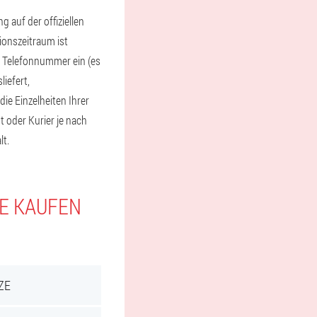
auf der offiziellen
ionszeitraum ist
e Telefonnummer ein (es
iefert,
ie Einzelheiten Ihrer
t oder Kurier je nach
lt.
IE KAUFEN
ZE