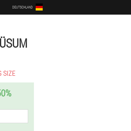
DEUTSCHLAND
-BÜSUM
 SIZE
50%