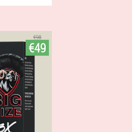
€98
€49