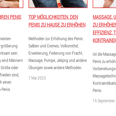
HREN PENIS
TOP MÖGLICHKEITEN, DEN
MASSAGE, U
PENIS ZU HAUSE ZU ERHÖHEN
ZU ERHÖHEN
EFFIZIENZ, 
meisten
Methoden zur Erhöhung des Penis:
KONTRAIND
rgrößerung
Salben und Cremes, Volksmittel,
irksam sein.
Erweiterung, Federung von Fracht,
Ist die Massa
g wird Männern
Massage, Pumpe, Jelqing und andere
Penis zu erhö
r Größe oder
Übungen sowie andere Methoden.
Vorbereitungs
rieden sind,
Massagetechni
7 Mai 2025
ch einen
Kontraindikat
n Penis
Penis.
15 September