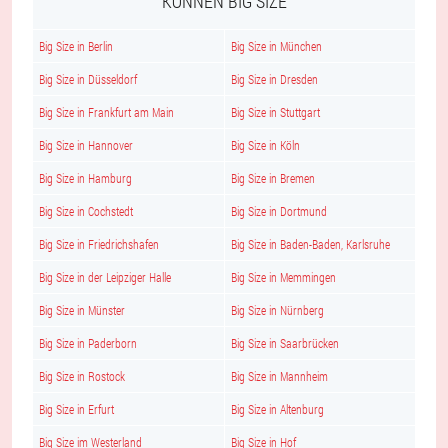
KÖNNEN BIG SIZE
Big Size in Berlin
Big Size in München
Big Size in Düsseldorf
Big Size in Dresden
Big Size in Frankfurt am Main
Big Size in Stuttgart
Big Size in Hannover
Big Size in Köln
Big Size in Hamburg
Big Size in Bremen
Big Size in Cochstedt
Big Size in Dortmund
Big Size in Friedrichshafen
Big Size in Baden-Baden, Karlsruhe
Big Size in der Leipziger Halle
Big Size in Memmingen
Big Size in Münster
Big Size in Nürnberg
Big Size in Paderborn
Big Size in Saarbrücken
Big Size in Rostock
Big Size in Mannheim
Big Size in Erfurt
Big Size in Altenburg
Big Size im Westerland
Big Size in Hof