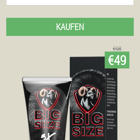
KAUFEN
€98
€49