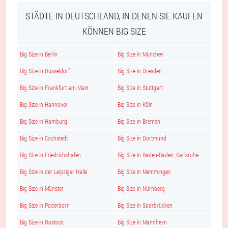
STÄDTE IN DEUTSCHLAND, IN DENEN SIE KAUFEN
KÖNNEN BIG SIZE
Big Size in Berlin
Big Size in München
Big Size in Düsseldorf
Big Size in Dresden
Big Size in Frankfurt am Main
Big Size in Stuttgart
Big Size in Hannover
Big Size in Köln
Big Size in Hamburg
Big Size in Bremen
Big Size in Cochstedt
Big Size in Dortmund
Big Size in Friedrichshafen
Big Size in Baden-Baden, Karlsruhe
Big Size in der Leipziger Halle
Big Size in Memmingen
Big Size in Münster
Big Size in Nürnberg
Big Size in Paderborn
Big Size in Saarbrücken
Big Size in Rostock
Big Size in Mannheim