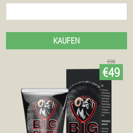
KAUFEN
€98
€49