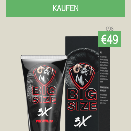
KAUFEN
€98
€49