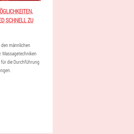
ÖGLICHKEITEN,
ED SCHNELL ZU
e den männlichen
e: Massagetechniken
 für die Durchführung
ungen.