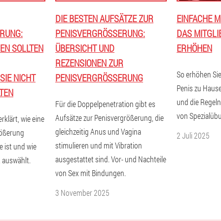
DIE BESTEN AUFSÄTZE ZUR
EINFACHE M
UNG: W
PENISVERGRÖSSERUNG: Ü
DAS MITGLI
N SOLLTEN U
BERSICHT UND R
ERHÖHEN
EZENSIONEN ZUR P
So erhöhen Si
E NICHT V
ENISVERGRÖSSERUNG
Penis zu Haus
EN
und die Regeln
Für die Doppelpenetration gibt es
von Spezialüb
Aufsätze zur Penisvergrößerung, die
rklärt, wie eine
gleichzeitig Anus und Vagina
rößerung
2 Juli 2025
stimulieren und mit Vibration
e ist und wie
ausgestattet sind. Vor- und Nachteile
t auswählt.
von Sex mit Bindungen.
3 November 2025