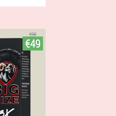
€98
€49