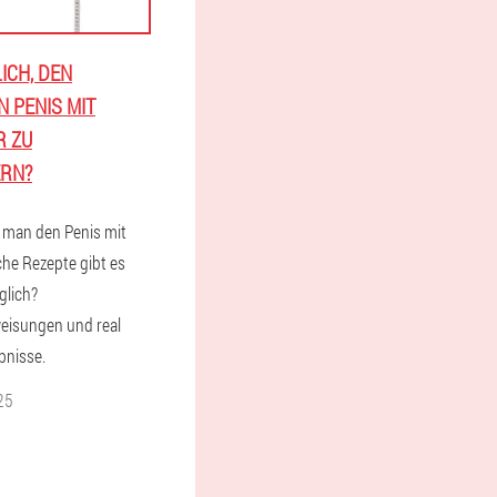
ICH, DEN
 PENIS MIT
R ZU
RN?
 man den Penis mit
he Rezepte gibt es
glich?
isungen und real
bnisse.
25