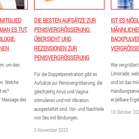
 MITGLIED
DIE BESTEN AUFSÄTZE ZUR
IST ES MÖGL
MAN ES TUT,
PENISVERGRÖSSERUNG: Ü
MÄNNLICHEN
OLOGIE,
BERSICHT UND R
BACKPULVE
ONEN
EZENSIONEN ZUR P
VERGRÖSSE
ENISVERGRÖSSERUNG
am, um den
Wie vergrößert
Limonade, welc
Für die Doppelpenetration gibt es
en. Welche
und ist das mö
Aufsätze zur Penisvergrößerung, die
t es?
Handlungsanwe
gleichzeitig Anus und Vagina
ur Massage des
erzielbare Erge
stimulieren und mit Vibration
ausgestattet sind. Vor- und Nachteile
18 Oktober 20
von Sex mit Bindungen.
3 November 2025