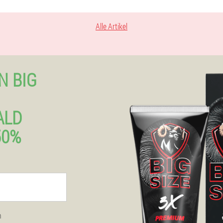
Alle Artikel
N BIG
ALD
50%
n