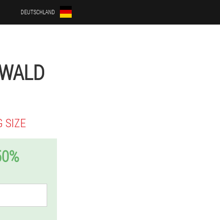
DEUTSCHLAND
NWALD
 SIZE
50%