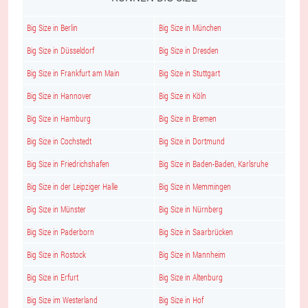
Big Size in Berlin
Big Size in München
Big Size in Düsseldorf
Big Size in Dresden
Big Size in Frankfurt am Main
Big Size in Stuttgart
Big Size in Hannover
Big Size in Köln
Big Size in Hamburg
Big Size in Bremen
Big Size in Cochstedt
Big Size in Dortmund
Big Size in Friedrichshafen
Big Size in Baden-Baden, Karlsruhe
Big Size in der Leipziger Halle
Big Size in Memmingen
Big Size in Münster
Big Size in Nürnberg
Big Size in Paderborn
Big Size in Saarbrücken
Big Size in Rostock
Big Size in Mannheim
Big Size in Erfurt
Big Size in Altenburg
Big Size im Westerland
Big Size in Hof