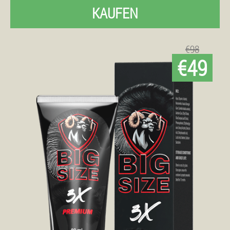
KAUFEN
€98
€49