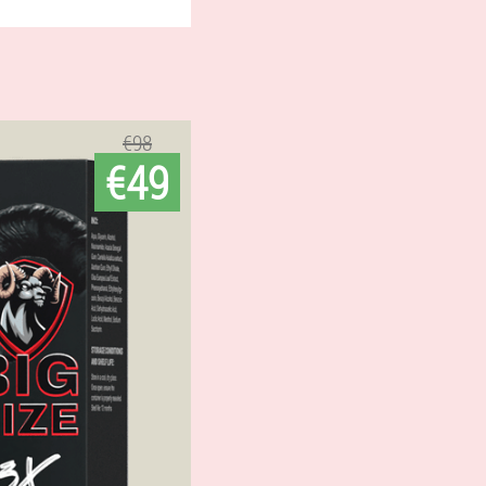
€98
€49