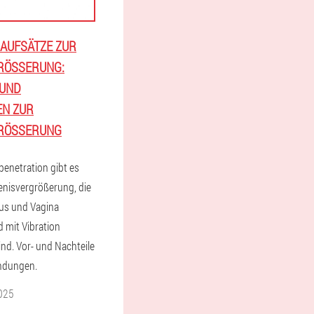
 AUFSÄTZE ZUR
ÖSSERUNG: Ü
ND R
 ZUR P
ÖSSERUNG
penetration gibt es
enisvergrößerung, die
nus und Vagina
d mit Vibration
ind. Vor- und Nachteile
indungen.
025