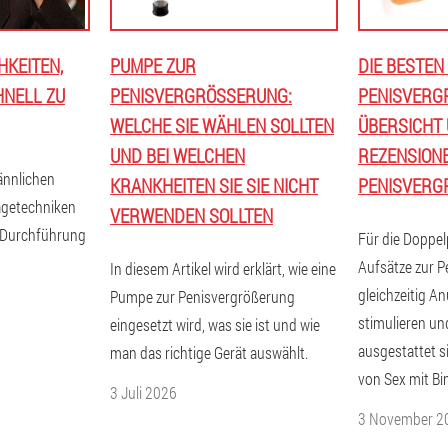
HKEITEN,
PUMPE ZUR
DIE BESTEN
HNELL ZU
PENISVERGRÖSSERUNG: W
PENISVERGR
ELCHE SIE WÄHLEN SOLLTEN U
BERSICHT U
ND BEI WELCHEN K
EZENSIONEN
ännlichen
RANKHEITEN SIE SIE NICHT V
ENISVERGR
agetechniken
ERWENDEN SOLLTEN
e Durchführung
Für die Doppel
Aufsätze zur P
In diesem Artikel wird erklärt, wie eine
gleichzeitig A
Pumpe zur Penisvergrößerung
stimulieren un
eingesetzt wird, was sie ist und wie
ausgestattet s
man das richtige Gerät auswählt.
von Sex mit B
3 Juli 2026
3 November 2