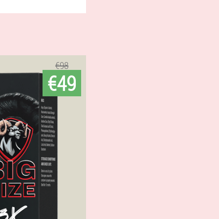
€98
€49