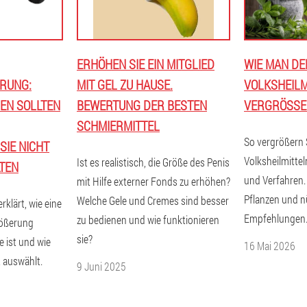
ERHÖHEN SIE EIN MITGLIED
WIE MAN DE
UNG: W
MIT GEL ZU HAUSE.
VOLKSHEILM
N SOLLTEN U
BEWERTUNG DER BESTEN
VERGRÖSSER
SCHMIERMITTEL
So vergrößern 
E NICHT V
Volksheilmitte
Ist es realistisch, die Größe des Penis
EN
und Verfahren
mit Hilfe externer Fonds zu erhöhen?
Pflanzen und n
Welche Gele und Cremes sind besser
rklärt, wie eine
Empfehlungen
zu bedienen und wie funktionieren
rößerung
sie?
e ist und wie
16 Mai 2026
t auswählt.
9 Juni 2025