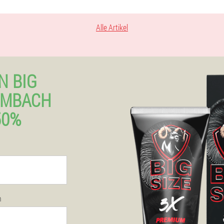
Alle Artikel
N BIG
SEMBACH
50%
n