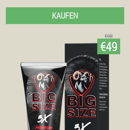
KAUFEN
€98
€49