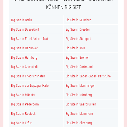
KÖNNEN BIG SIZE
Big Size in Berlin
Big Size in München
Big Size in Düsseldorf
Big Size in Dresden
Big Size in Frankfurt am Main
Big Size in Stuttgart
Big Size in Hannover
Big Size in Köln
Big Size in Hamburg
Big Size in Bremen
Big Size in Cochstedt
Big Size in Dortmund
Big Size in Friedrichshafen
Big Size in Baden-Baden, Karlsruhe
Big Size in der Leipziger Halle
Big Size in Memmingen
Big Size in Münster
Big Size in Nürnberg
Big Size in Paderborn
Big Size in Saarbrücken
Big Size in Rostock
Big Size in Mannheim
Big Size in Erfurt
Big Size in Altenburg